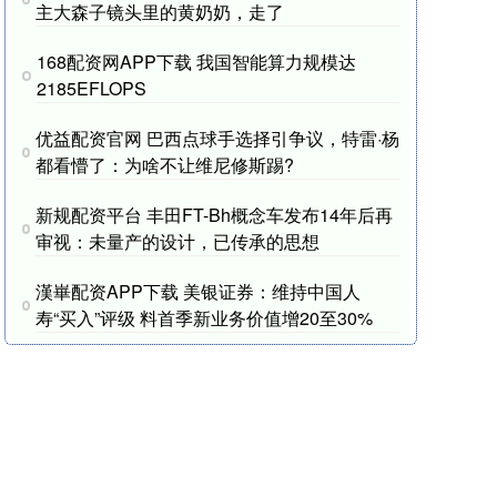
主大森子镜头里的黄奶奶，走了
168配资网APP下载 我国智能算力规模达
2185EFLOPS
优益配资官网 巴西点球手选择引争议，特雷·杨
都看懵了：为啥不让维尼修斯踢?
新规配资平台 丰田FT-Bh概念车发布14年后再
审视：未量产的设计，已传承的思想
漢崋配资APP下载 美银证券：维持中国人
寿“买入”评级 料首季新业务价值增20至30%