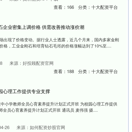
查看：
166
分类：
十大配资平台
石企业密集上调价格 供需改善推动涨价潮
场出现了价格变动。据行业人士透露，近几个月来，国内多家金刚
格，工业金刚石和培育钻石毛坯的价格涨幅达到了10%至....
8
来源：好投顾配资官网
查看：
188
分类：
十大配资平台
园心理工作提供专业支撑
镇中小学教师全员心育素养提升计划正式开班 为校园心理工作提供
全员心育素养提升计划正式开班 通讯员 麦伟强 摄....
4-26
来源：如何配资炒股官网