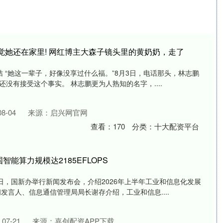
觉她还在家里! 网红博主大森子镜头里的黄奶奶，走了
桔 “她这一辈子，好像没享过什么福。”8月3日，电话那头，林志鹏
没有接受这个事实。 林志鹏更为人熟知的名字，....
8-04
来源：启兴网官网
查看：
170
分类：
十大配资平台
国智能算力规模达2185EFLOPS
日，国新办举行新闻发布会，介绍2026年上半年工业和信息化发展
发言人、信息通信管理局局长谢存介绍，工业和信息....
7-21
来源：嘉创配资APP下载