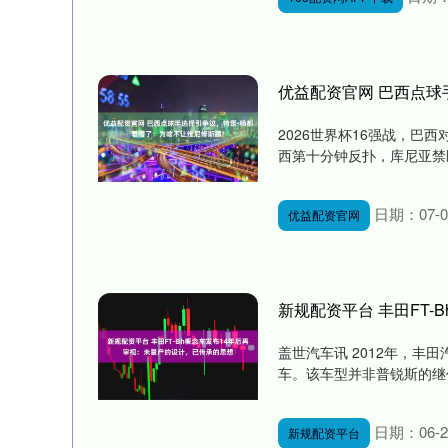
优益配资官网 巴西点球
2026世界杯16强战，巴
西第十分钟反扑，库尼亚禁区
日期：07-0
优益配资官网
新规配资平台 丰田FT
盖世汽车讯 2012年，丰田汽车发布
车。该车型并非普锐斯的继任
日期：06-2
新规配资平台