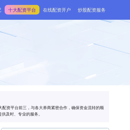
配
十大配资平台
在线配资开户
炒股配资服务
十大配资平台前三，与各大券商紧密合作，确保资金流转的顺
提供及时、专业的服务。