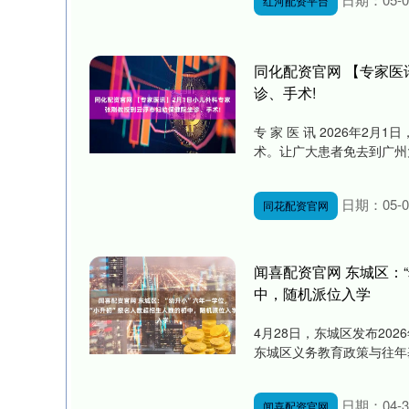
红河配资平台
同化配资官网 【专家医
诊、手术!
专 家 医 讯 2026年
术。让广大患者免去到广州大
日期：05-0
同花配资官网
闻喜配资官网 东城区：
中，随机派位入学
4月28日，东城区发布20
东城区义务教育政策与往年基
日期：04-3
闻喜配资官网