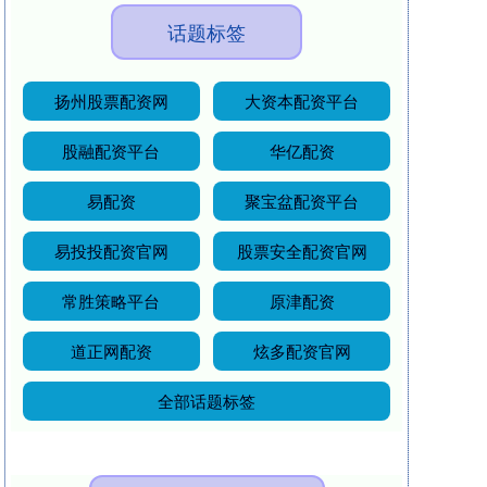
话题标签
扬州股票配资网
大资本配资平台
股融配资平台
华亿配资
易配资
聚宝盆配资平台
易投投配资官网
股票安全配资官网
常胜策略平台
原津配资
道正网配资
炫多配资官网
全部话题标签