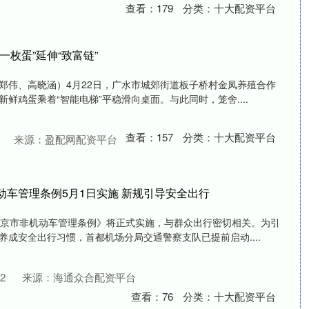
查看：
179
分类：
十大配资平台
一枚蛋”延伸“致富链”
郑伟、高晓涵）4月22日，广水市城郊街道板子桥村金凤养殖合作
鲜鸡蛋乘着“智能电梯”平稳滑向桌面。与此同时，笼舍....
查看：
157
分类：
十大配资平台
来源：盈配网配资平台
动车管理条例5月1日实施 新规引导安全出行
北京市非机动车管理条例》将正式实施，与群众出行密切相关。为引
成安全出行习惯，首都机场分局交通警察支队已提前启动....
2
来源：海通众合配资平台
查看：
76
分类：
十大配资平台