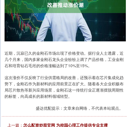
近期，沉寂已久的金刚石市场出现了价格变动。据行业人士透露，近
几个月来，国内多家金刚石龙头企业纷纷上调了产品价格，工业金刚
石和培育钻石毛坯的价格涨幅达到了10%至15%。
这次涨价不仅反映了行业供需格局的改善，还预示着在芯片集成化趋
势下，金刚石作为新材料的应用前景正在扩大。随着各大企业积极布
局芯片散热等新兴应用场景，金刚石这一传统行业正逐渐摆脱周期性
的标签，向高成长的新材料领域转型。
盛达优配提示：文章来自网络，不代表本站观点。
上一篇：
怎么配资炒股官网 为校园心理工作提供专业支撑