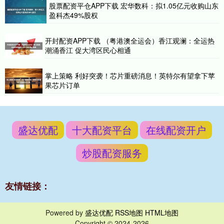
股票配资平仓APP下载 宏华数科：拟1.05亿元收购山东
盈科杰49%股权
开封配资APP下载 （粤港澳全运会）香江观澜：全运热
潮涌香江 促大湾区民心相通
掌上策略 利好突袭！芯片重磅消息！英特尔有望拿下苹
果芯片订单
盛达优配
十大配资平台
在线配资开户
炒股配资服务
友情链接：
Powered by
盛达优配
RSS地图
HTML地图
Copyright
© 2024-2026