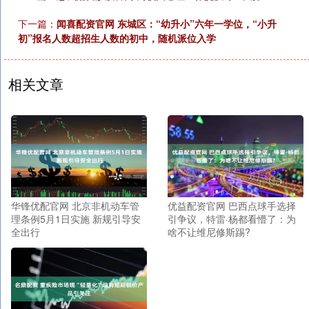
下一篇：
闻喜配资官网 东城区：“幼升小”六年一学位，“小升
初”报名人数超招生人数的初中，随机派位入学
相关文章
华锋优配官网 北京非机动车管
优益配资官网 巴西点球手选择
理条例5月1日实施 新规引导安
引争议，特雷·杨都看懵了：为
全出行
啥不让维尼修斯踢?