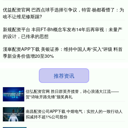
优益配资官网 巴西点球手选择引争议，特雷·杨都看懵了：为
啥不让维尼修斯踢?
新规配资平台 丰田FT-Bh概念车发布14年后再审视：未量产
的设计，已传承的思想
漢崋配资APP下载 美银证券：维持中国人寿“买入”评级 料首
季新业务价值增20至30%
推荐资讯
信弘配资官网 胜日群英齐揽誉，诗心浪涌大江流——
贺“诗咏开路先锋”颁奖典礼
南昌配资公司APP下载 中熔电气：实控人的一致行动人
拟减持不超1%公司股份