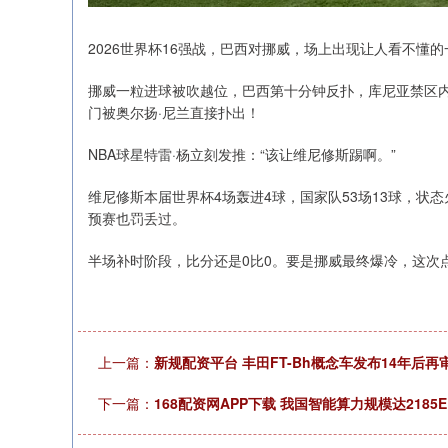
2026世界杯16强战，巴西对挪威，场上出现让人看不懂的
挪威一粒进球被吹越位，巴西第十分钟反扑，库尼亚禁区内
门被奥尔扬·尼兰直接扑出！
NBA球星特雷·杨立刻发推：“该让维尼修斯踢啊。”
维尼修斯本届世界杯4场轰进4球，国家队53场13球，状态
预赛也罚丢过。
半场补时阶段，比分还是0比0。要是挪威最终爆冷，这次
上一篇：
新规配资平台 丰田FT-Bh概念车发布14年后
下一篇：
168配资网APP下载 我国智能算力规模达2185E