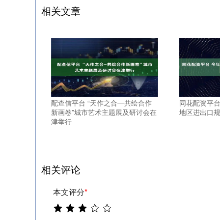
相关文章
配查信平台 “天作之合—共绘合作
同花配资平台
新画卷”城市艺术主题展及研讨会在
地区进出口规
津举行
相关评论
本文评分
*