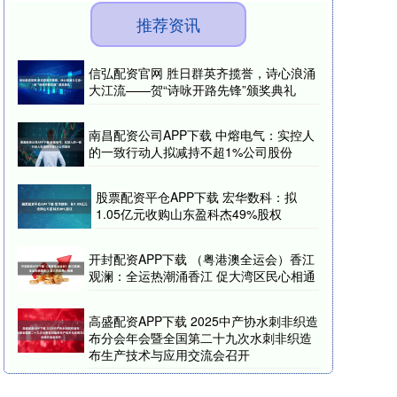
推荐资讯
信弘配资官网 胜日群英齐揽誉，诗心浪涌
大江流——贺“诗咏开路先锋”颁奖典礼
南昌配资公司APP下载 中熔电气：实控人
的一致行动人拟减持不超1%公司股份
股票配资平仓APP下载 宏华数科：拟
1.05亿元收购山东盈科杰49%股权
开封配资APP下载 （粤港澳全运会）香江
观澜：全运热潮涌香江 促大湾区民心相通
高盛配资APP下载 2025中产协水刺非织造
布分会年会暨全国第二十九次水刺非织造
布生产技术与应用交流会召开