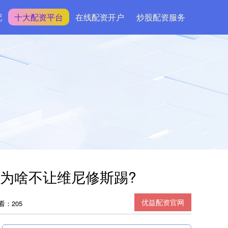
配
十大配资平台
在线配资开户
炒股配资服务
：为啥不让维尼修斯踢?
优益配资官网
看：205