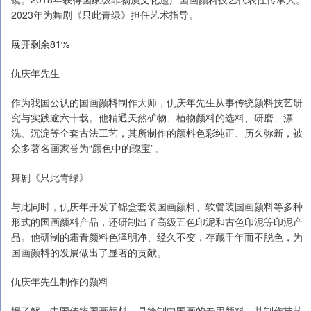
2023年为舞剧《只此青绿》担任艺术指导。
展开剩余81%
仇庆年先生
作为我国公认的国画颜料制作大师，仇庆年先生从事传统颜料技艺研
究与实践逾六十载。他精通天然矿物、植物颜料的选料、研磨、漂
洗、沉淀等全套古法工艺，其所制作的颜料色彩纯正、历久弥新，被
众多著名画家誉为“颜色中的瑰宝”。
舞剧《只此青绿》
与此同时，仇庆年开发了锦盒套装国画颜料、软管装国画颜料等多种
形式的国画颜料产品，还研制出了高级五色印泥和古色印泥等印泥产
品。他研制的霜青颜料色泽明净、经久不变，存藏千年而不脱色，为
国画颜料的发展做出了显著的贡献。
仇庆年先生制作的颜料
据了解，中国传统国画颜料，是绘制中国画的专用颜料，其制作技艺