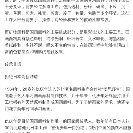
十分复杂，需要经过多道工序。包括选料、粉碎、研磨、下胶、沉
淀、革脚、煎煮、摊膏、剪膏、冷干、称量、包装等多个环节。这些
工序大部分需要手工操作，对经验和技艺的依赖性非常强。
而矿物颜料是国画颜料的主要组成部分，是重彩技法的主要工具。国
画颜料具有颜色鲜明、纯净光润、轻细若尘、入水即化、与墨相融、
着纸能和、多裱不脱、经久不变的特点，在绘画过程中能够表现出丰
富的色彩层次和细腻的笔触效果。
传承非遗
拒绝日本高薪聘请
1964年，20岁的仇庆年进入苏州著名颜料生产合作社“姜思序堂”，跟
随老手艺人学习国画颜料制作技艺。几十年来，仇庆年始终坚持用手
工把稀有的天然原料制作成国画颜料。为了了解画家的需求，他还专
门花了两年时间学习画画。
仇庆年是目前国画颜料制作唯一的国家级传承人。数年前有日本人花
30万元请他到日本工作，被仇庆年一口拒绝，“我们中国的颜料不能被