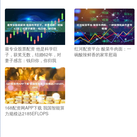
最专业股票配资 他是科学巨
红河配资平台 酸菜牛肉面：一
子，获奖无数，结婚62年，对
碗酸辣鲜香的家常慰藉
妻子感言：钱归你，你归我
168配资网APP下载 我国智能算
力规模达2185EFLOPS