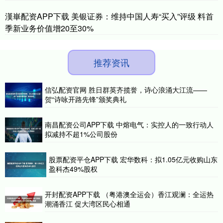
漢崋配资APP下载 美银证券：维持中国人寿“买入”评级 料首
季新业务价值增20至30%
推荐资讯
信弘配资官网 胜日群英齐揽誉，诗心浪涌大江流——
贺“诗咏开路先锋”颁奖典礼
南昌配资公司APP下载 中熔电气：实控人的一致行动人
拟减持不超1%公司股份
股票配资平仓APP下载 宏华数科：拟1.05亿元收购山东
盈科杰49%股权
开封配资APP下载 （粤港澳全运会）香江观澜：全运热
潮涌香江 促大湾区民心相通