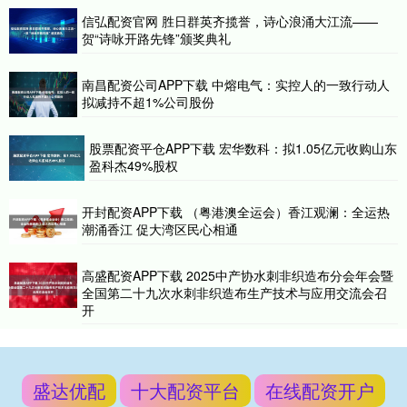
信弘配资官网 胜日群英齐揽誉，诗心浪涌大江流——
贺“诗咏开路先锋”颁奖典礼
南昌配资公司APP下载 中熔电气：实控人的一致行动人
拟减持不超1%公司股份
股票配资平仓APP下载 宏华数科：拟1.05亿元收购山东
盈科杰49%股权
开封配资APP下载 （粤港澳全运会）香江观澜：全运热
潮涌香江 促大湾区民心相通
高盛配资APP下载 2025中产协水刺非织造布分会年会暨
全国第二十九次水刺非织造布生产技术与应用交流会召
开
盛达优配
十大配资平台
在线配资开户