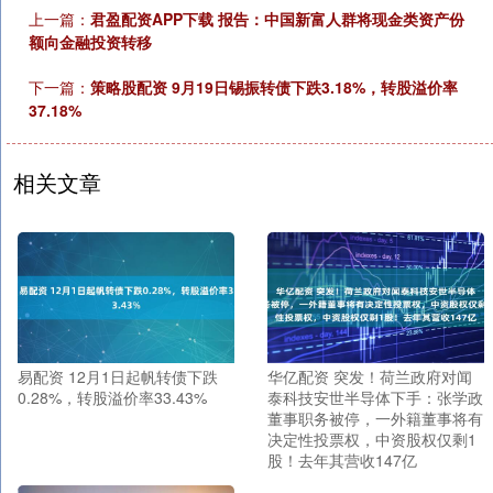
上一篇：
君盈配资APP下载 报告：中国新富人群将现金类资产份
额向金融投资转移
下一篇：
策略股配资 9月19日锡振转债下跌3.18%，转股溢价率
37.18%
相关文章
易配资 12月1日起帆转债下跌
华亿配资 突发！荷兰政府对闻
0.28%，转股溢价率33.43%
泰科技安世半导体下手：张学政
董事职务被停，一外籍董事将有
决定性投票权，中资股权仅剩1
股！去年其营收147亿