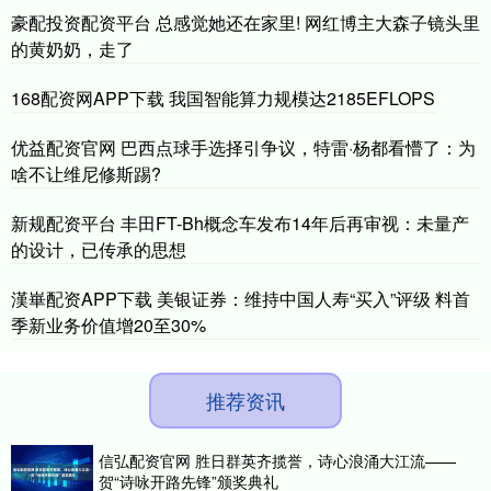
豪配投资配资平台 总感觉她还在家里! 网红博主大森子镜头里
的黄奶奶，走了
168配资网APP下载 我国智能算力规模达2185EFLOPS
优益配资官网 巴西点球手选择引争议，特雷·杨都看懵了：为
啥不让维尼修斯踢?
新规配资平台 丰田FT-Bh概念车发布14年后再审视：未量产
的设计，已传承的思想
漢崋配资APP下载 美银证券：维持中国人寿“买入”评级 料首
季新业务价值增20至30%
推荐资讯
信弘配资官网 胜日群英齐揽誉，诗心浪涌大江流——
贺“诗咏开路先锋”颁奖典礼