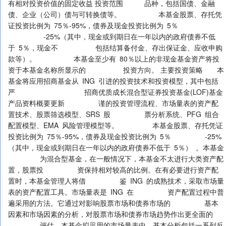
有相对投资价值的固定收益 投资范围 品种，包括国债、金融
债、企业（公司）债与可转换债等。 本基金股票、存托凭
证投资比例为 75％-95%，债券及现金投资比例为 5％
-25%（其中，现金或到期日在一年以内的政府债券不低
于 5％，现金不 包括结算备付金、存出保证金、应收申购
款等）。 本基金至少有 80％以上的非现金基金资产将投
资于本基金名称所显示的 投资方向。 主要投资策略 本
基金将应用招商基金从 ING 引进的投资技术和投资模型，其中包括
严 招商优质成长混合型证券投资基金(LOF)基金
产品资料概要更新 谨的投资管理流程、市场量表的资产配
置技术、股票筛选模型、SRS 股 票分析系统、PFG 组合
配置模型、EMA 风险管理模型等。 本基金股票、存托凭证
投资比例为 75％-95%，债券及现金投资比例为 5％ -25%
（其中，现金或到期日在一年以内的政府债券不低于 5％） 。本基金
为混合型基金，在一般情况下，本基金不太进行大类资产配
置，股票投 资保持相对较高的比例。在有必要进行资产配
置时，本基金管理人将借 鉴 ING 的成熟技术，采取市场量
表的资产配置工具。市场量表是 ING 在 资产配置过程中普
遍采用的方法。它通过对影响股票市场和债券市场的 基本
因素和市场因素的分析，对股票市场和债券市场趋势作出更全面的
评估。本基金拟采用的市场量表中，基本分析包括一系列反