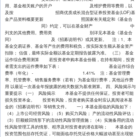
用、基金相关账户的开户 及维护费用等费用，以
及按 招商优质成长混合型证券投资基金(LOF)基
金产品资料概要更新 照国家有关规定和《基金合
同》约定，可以在基金财产 中
列支的其他费用。费用类 别详见本基金《基金合
同》 及《招募说明书》或其更新。 注：1、本
基金交易证券、基金等产生的费用和税负，按实际发生额从基金资产
扣除； 估值，最终实际金额以基金定期报告披露为准。 （三） 基金
运作综合费用测算 若投资者申购本基金份额，在持有期间，投资
者需支出的运作费率如下表： 基金运作综合
费率（年化） - 1.41% 注：基金管理费
率、托管费率、销售服务费率（若有）为基金现行费率，其他运作费
用 以最近一次基金年报披露的相关数据为基准测算。 四、风险揭示与
重要提示 （一） 风险揭示 本基金不提供任何保证。投资者可能
损失投资本金。 投资有风险，投资者购买基金时应认真阅读本基
金的《招募说明书》等销售文件。 一）本基金面临的风险如下：
（4）上市公司经营风险；（5）购买力风险； 产的流动性风险评估；
（3）巨额赎回情形下的流动性风险管理措施；（4）实施备用的流动
性风险管理工具的情形、程序及对投资者的潜在影响； 本基金的
投资范围包括存托凭证，可能面临存托凭证价格大幅波动甚至出现较