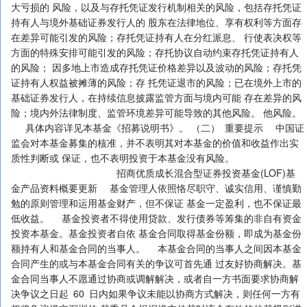
大亏损的 风险，以及与存托凭证发行机制相关的风险，包括存托凭证
持有人与境外基础证券发行人的 股东在法律地位、享有权利等方面存
在差异可能引发的风险；存托凭证持有人在分红派息、 行使表决权等
方面的特殊安排可能引发的风险；存托协议自动约束存托凭证持有人
的风险； 因多地上市造成存托凭证价格差异以及波动的风险；存托凭
证持有人权益被摊薄的风险；存 托凭证退市的风险；已在境外上市的
基础证券发行人，在持续信息披露监管方面与境内可能 存在差异的风
险；境内外法律制度、监管环境差异可能导致的其他风险。 他风险。
具体内容详见本基金《招募说明书》。 （二） 重要提示 中国证
监会对本基金募集的核准，并不表明其对本基金的价值和收益作出实
质性判断或 保证，也不表明投资于本基金没有风险。
招商优质成长混合型证券投资基金(LOF)基
金产品资料概要更新 基金管理人依照恪尽职守、诚实信用、谨慎勤
勉的原则管理和运用基金财产，但不保证 基金一定盈利，也不保证最
低收益。 基金投资者不得使用贷款、发行债券等筹集的非自有资金
投资本基金。基金投资者自依 基金合同取得基金份额，即成为基金份
额持有人和基金合同的当事人。 本基金合同的当事人之间因本基金
合同产生的或与本基金合同有关的争议可首先通 过友好协商解决。基
金合同当事人不愿通过协商或调解解决，或者自一方书面要求协商解
决争议之日起 60 日内如果争议未能以协商方式解决，则任何一方有