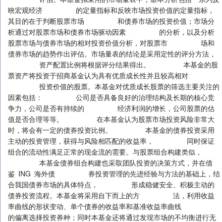
映宏观经济 的定量指标和反映市场投资价值的定量指标，
其目的在于判断股票市场 和债券市场的投资价值；市场分
析通过对股票市场和债券市场驱动因素 的分析，以及分析
股票市场与债券市场的相对投资价值分析，对股票市 场和
债券市场的趋势作出评估。市场量表的结论是采用定性的评分方法，
资产配置比例将根据评分结果得出。 本基金的股
票资产将投资于招商基金认为具有优质成长性并且较高相对
投资价值的股票。本基金对优质成长股票的筛选主要关注的
因素包括： 公司是否具备良好的治理结构及长期的核心竞
争力，公司是否有持续的 经济利润的增长，公司股票的估
值是否合理等等。 在本基金认为股票市场投资风险非常大
时，将会有一定的债券投资比例。 本基金的债券投资采用
主动的投资管理，获得与风险相匹配的收益率， 同时保证
组合的流动性满足正常的现金流的需要。与股票组合构建类似，
本基金债券组合构建也采取团队投资的决策方式，并在借
鉴 ING 海外债 券投资管理的先进经验与方法的基础上，结
合我国债券市场的具体特点， 形成稳健安全、积极主动的
债券投资流程。本基金将采用自下而上的方 法，利用收益
率曲线的形状变动、单个债券的收益率和基准收益率曲线
的偏离选择投资券种；同时本基金还将通过发现市场的不均衡进行无