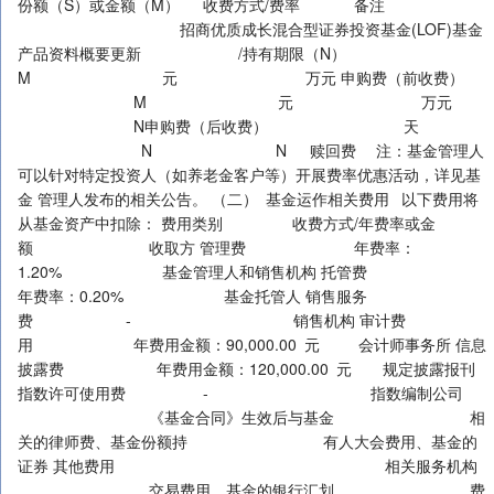
份额（S）或金额（M） 收费方式/费率 备注
招商优质成长混合型证券投资基金(LOF)基金
产品资料概要更新 /持有期限（N）
M 元 万元 申购费（前收费）
M 元 万元
N申购费（后收费） 天
N N 赎回费 注：基金管理人
可以针对特定投资人（如养老金客户等）开展费率优惠活动，详见基
金 管理人发布的相关公告。 （二） 基金运作相关费用 以下费用将
从基金资产中扣除： 费用类别 收费方式/年费率或金
额 收取方 管理费 年费率：
1.20% 基金管理人和销售机构 托管费
年费率：0.20% 基金托管人 销售服务
费 - 销售机构 审计费
用 年费用金额：90,000.00 元 会计师事务所 信息
披露费 年费用金额：120,000.00 元 规定披露报刊
指数许可使用费 - 指数编制公司
《基金合同》生效后与基金 相
关的律师费、基金份额持 有人大会费用、基金的
证券 其他费用 相关服务机构
交易费用、基金的银行汇划 费