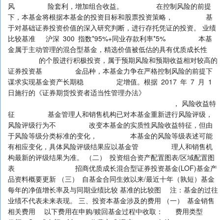
风 险套利，增加组合收益。 在控制风险的前提
下，本基金将根据本基金的投资目标和股票投资策略， 基
于对基础证券投资价值的深入研究判断，进行存托凭证的投资。 业绩
比较基准 沪深 300 指数*95%+同业存款利率*5% 本基
金属于主动管理的混合型基金，精选价值被低估的具有优质成长性
的个股进行积极投资，属于预期风险和预期收益相对较高的
证券投资基 金品种，本基金力争在严格控制风险的前提下
谋求实现基金资产长期稳 定增值。根据 2017 年 7 月 1
日施行的《证券期货投资者适当性管理办法》
， 风险收益特
征 基金管理人和销售机构已对本基金重新进行风险评级，
风险评级行为不 改变本基金的实质性风险收益特征，但由
于风险等级分类标准的变化， 本基金的风险等级表述可能
有相应变化，具体风险评级结果应以基金管 理人和销售机
构最新的评级结果为准。 （二） 投资组合资产配置图表/区域配置图
表 招商优质成长混合型证券投资基金(LOF)基金产
品资料概要更新 （三） 自基金合同生效以来/最近十年（孰短）基金
每年的净值增长率及与同期业绩比较 基准的比较图 注：基金的过往
业绩不代表未来表现。 三、投资本基金涉及的费用 （一） 基金销售
相关费用 以下费用在申购/赎回基金过程中收取： 费用类型