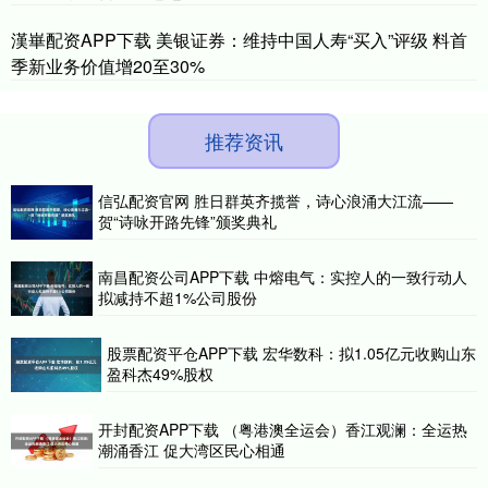
漢崋配资APP下载 美银证券：维持中国人寿“买入”评级 料首
季新业务价值增20至30%
推荐资讯
信弘配资官网 胜日群英齐揽誉，诗心浪涌大江流——
贺“诗咏开路先锋”颁奖典礼
南昌配资公司APP下载 中熔电气：实控人的一致行动人
拟减持不超1%公司股份
股票配资平仓APP下载 宏华数科：拟1.05亿元收购山东
盈科杰49%股权
开封配资APP下载 （粤港澳全运会）香江观澜：全运热
潮涌香江 促大湾区民心相通