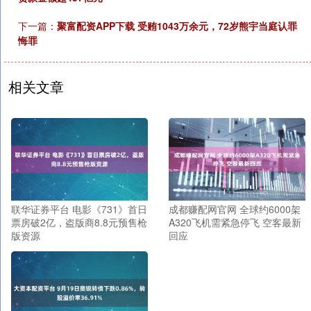
下一篇：
聚富配资APP下载 受贿1043万余元，72岁熊宇当庭认罪
悔罪
相关文章
联华证券平台 电影《731》首日
成都赚配网官网 全球约6000架
票房破2亿，盗版商8.8元预售枪
A320飞机需紧急停飞 空客最新
版资源
回应