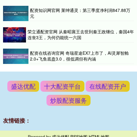
配资知识网官网 莱绅通灵：第三季度净利润847.88万
元
荣立通配资官网 从秦昭襄王去世到秦王政继位，秦国4年
连丧3王，为何仍能统一六国
配资在线咨询官网 奇瑞星途EX7上市了，AI灵犀智舱
2.0+飞鱼底盘3.0，很低调但有内涵
盛达优配
十大配资平台
在线配资开户
炒股配资服务
友情链接：
Powered by
盛达优配
RSS地图
HTML地图