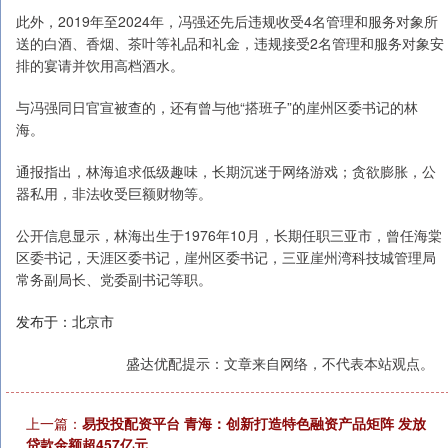
此外，2019年至2024年，冯强还先后违规收受4名管理和服务对象所
送的白酒、香烟、茶叶等礼品和礼金，违规接受2名管理和服务对象安
排的宴请并饮用高档酒水。
与冯强同日官宣被查的，还有曾与他“搭班子”的崖州区委书记的林
海。
通报指出，林海追求低级趣味，长期沉迷于网络游戏；贪欲膨胀，公
器私用，非法收受巨额财物等。
公开信息显示，林海出生于1976年10月，长期任职三亚市，曾任海棠
区委书记，天涯区委书记，崖州区委书记，三亚崖州湾科技城管理局
常务副局长、党委副书记等职。
发布于：北京市
盛达优配提示：文章来自网络，不代表本站观点。
上一篇：
易投投配资平台 青海：创新打造特色融资产品矩阵 发放
贷款金额超457亿元