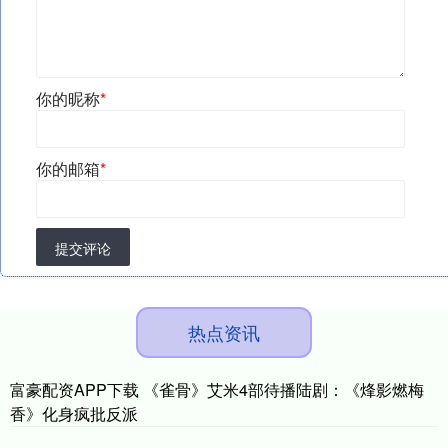
你的昵称
*
你的邮箱
*
提交评论
热点资讯
富豪配资APP下载 《雀骨》艾米4部待播陆剧：《烽影燃梅
香》化身疯批反派