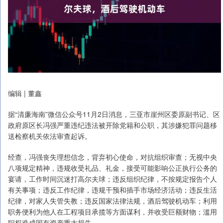
编辑 | 董鑫
据“清廉海南”微信公众号11月2日消息，三亚市崖州区委原副书记、区
政府原区长冯强严重违纪违法被开除党籍和公职，其涉嫌犯罪问题移
送检察机关依法审查起诉。
经查，冯强丧失理想信念，背弃初心使命，对抗组织审查；无视中央
八项规定精神，违规收受礼品、礼金，接受可能影响公正执行公务的
宴请，工作时间沉迷打高尔夫球；违反组织纪律，不按规定报告个人
有关事项；违反工作纪律，违规干预和插手市场经济活动；违反生活
纪律，对家人失管失教；违反国家法律法规，酒后驾驶机动车；利用
职务便利为他人在工程项目承揽等方面谋利，并收受巨额财物；滥用
职权造成国有资产重大损失。