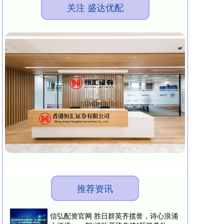
关注 盛达优配
推荐资讯
信弘配资官网 胜日群英齐揽誉，诗心浪涌