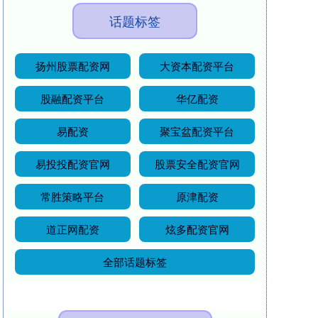
话题标签
扬州股票配资网
大资本配资平台
股融配资平台
华亿配资
易配资
聚宝盆配资平台
易投投配资官网
股票安全配资官网
常胜策略平台
原津配资
道正网配资
炫多配资官网
全部话题标签