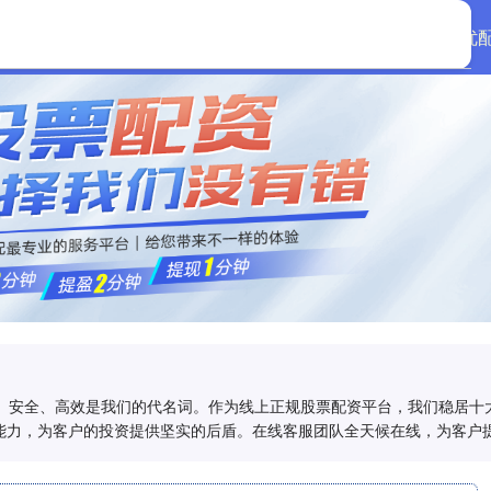
首页
盛达优
正规、安全、高效是我们的代名词。作为线上正规股票配资平台，我们稳居
能力，为客户的投资提供坚实的后盾。在线客服团队全天候在线，为客户