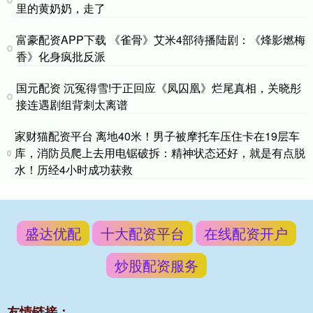
里的黄奶奶，走了
富豪配资APP下载 《雀骨》艾米4部待播陆剧：《烽影燃梅
香》化身疯批反派
国元配资 沉冤得雪!于正回应《凤囚凰》烂尾真相，关晓彤
接连遇剧组背刺太离谱
家财猫配资平台 离地40米！男子被摩托车压住卡在19层车
库，消防员爬上去用电锯破拆：精神状态还好，就是有点脱
水！历经4小时成功获救
盛达优配
十大配资平台
在线配资开户
炒股配资服务
友情链接：