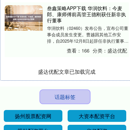
叁鑫策略APP下载 华润饮料：今麦
郎、康师傅前高管王德刚获任新非执
行董事
华润饮料（02460）发布公告，宣布公司董
事会成员发生变更。曹越因其他工作安
排，自2025年12月8日起辞任非执行董事、
战略与投资委员会主席、审核委员会成员
查看：
166
分类：
盛达优配
及薪....
盛达优配文章已加载完成
话题标签
扬州股票配资网
大资本配资平台