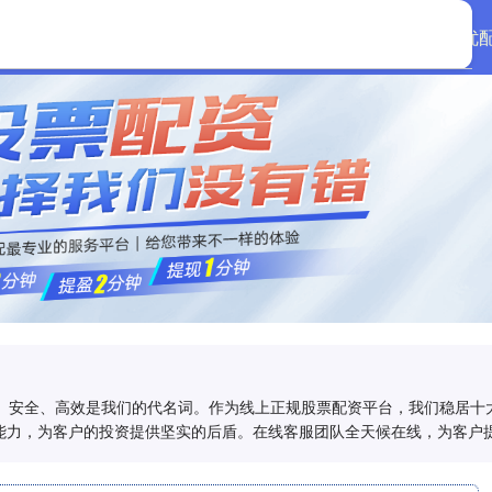
首页
盛达优
正规、安全、高效是我们的代名词。作为线上正规股票配资平台，我们稳居
能力，为客户的投资提供坚实的后盾。在线客服团队全天候在线，为客户