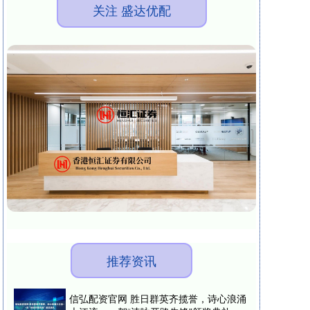
关注 盛达优配
推荐资讯
信弘配资官网 胜日群英齐揽誉，诗心浪涌