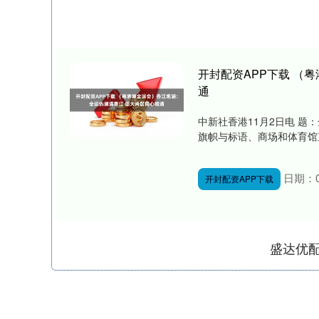
开封配资APP下载 （
通
中新社香港11月2日电 题
旗帜与标语、商场和体育馆直
日期：0
开封配资APP下载
盛达优