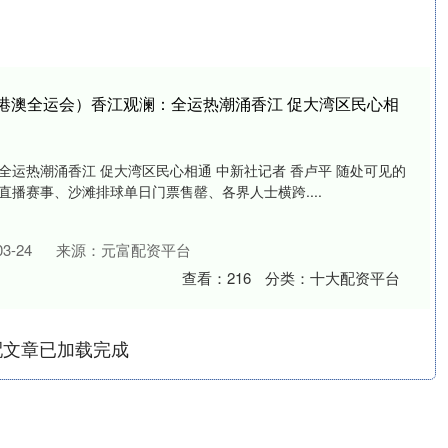
粤港澳全运会）香江观澜：全运热潮涌香江 促大湾区民心相
：全运热潮涌香江 促大湾区民心相通 中新社记者 香卢平 随处可见的
播赛事、沙滩排球单日门票售罄、各界人士横跨....
3-24
来源：元富配资平台
查看：
216
分类：
十大配资平台
配文章已加载完成