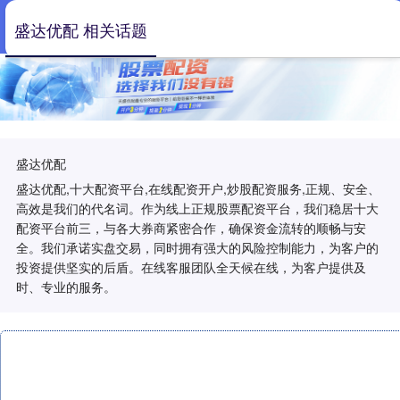
盛达优配 相关话题
盛达优配
盛达优配,十大配资平台,在线配资开户,炒股配资服务,正规、安全、
高效是我们的代名词。作为线上正规股票配资平台，我们稳居十大
配资平台前三，与各大券商紧密合作，确保资金流转的顺畅与安
全。我们承诺实盘交易，同时拥有强大的风险控制能力，为客户的
投资提供坚实的后盾。在线客服团队全天候在线，为客户提供及
时、专业的服务。