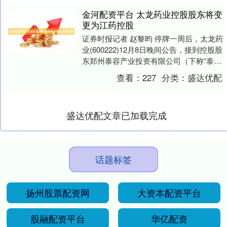
金河配资平台 太龙药业控股股东将变
更为江药控股
证券时报记者 赵黎昀 停牌一周后，太龙药
业(600222)12月8日晚间公告，接到控股股
东郑州泰容产业投资有限公司（下称“泰容
产投”）通知，其筹划的可能导致公司....
查看：
227
分类：
盛达优配
盛达优配文章已加载完成
话题标签
扬州股票配资网
大资本配资平台
股融配资平台
华亿配资