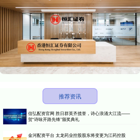
推荐资讯
信弘配资官网 胜日群英齐揽誉，诗心浪涌大江流——
贺“诗咏开路先锋”颁奖典礼
金河配资平台 太龙药业控股股东将变更为江药控股