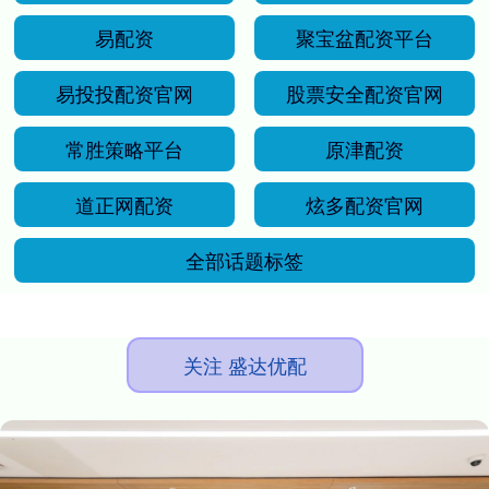
易配资
聚宝盆配资平台
易投投配资官网
股票安全配资官网
常胜策略平台
原津配资
道正网配资
炫多配资官网
全部话题标签
关注 盛达优配