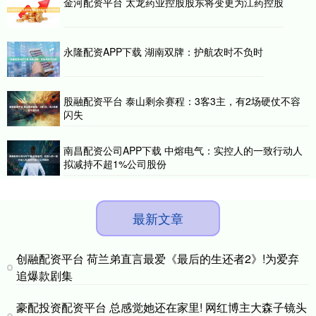
金河配资平台 太龙药业控股股东将变更为江药控股
永隆配资APP下载 湖南双牌：护航农时不负时
股融配资平台 泰山剩余赛程：3客3主，有2场硬仗不容
闪失
南昌配资公司APP下载 中熔电气：实控人的一致行动人
拟减持不超1%公司股份
最新文章
创融配资平台 荷兰弟直言最爱《最后的生还者2》!为爱弃
追爆款剧集
豪配投资配资平台 总感觉她还在家里! 网红博主大森子镜头