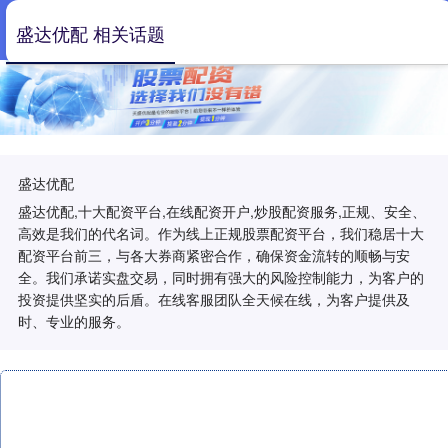
盛达优配 相关话题
盛达优配
盛达优配,十大配资平台,在线配资开户,炒股配资服务,正规、安全、
高效是我们的代名词。作为线上正规股票配资平台，我们稳居十大
配资平台前三，与各大券商紧密合作，确保资金流转的顺畅与安
全。我们承诺实盘交易，同时拥有强大的风险控制能力，为客户的
投资提供坚实的后盾。在线客服团队全天候在线，为客户提供及
时、专业的服务。