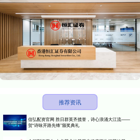
推荐资讯
信弘配资官网 胜日群英齐揽誉，诗心浪涌大江流——
贺“诗咏开路先锋”颁奖典礼