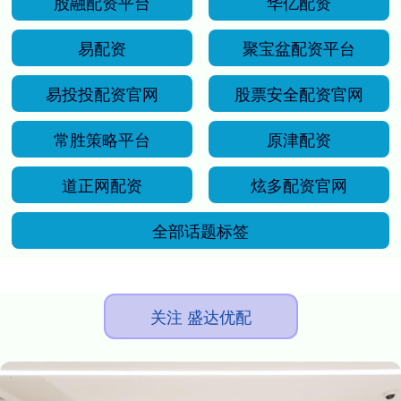
股融配资平台
华亿配资
易配资
聚宝盆配资平台
易投投配资官网
股票安全配资官网
常胜策略平台
原津配资
道正网配资
炫多配资官网
全部话题标签
关注 盛达优配