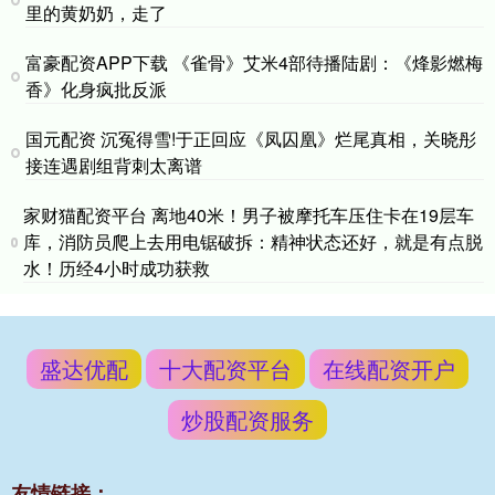
里的黄奶奶，走了
富豪配资APP下载 《雀骨》艾米4部待播陆剧：《烽影燃梅
香》化身疯批反派
国元配资 沉冤得雪!于正回应《凤囚凰》烂尾真相，关晓彤
接连遇剧组背刺太离谱
家财猫配资平台 离地40米！男子被摩托车压住卡在19层车
库，消防员爬上去用电锯破拆：精神状态还好，就是有点脱
水！历经4小时成功获救
盛达优配
十大配资平台
在线配资开户
炒股配资服务
友情链接：