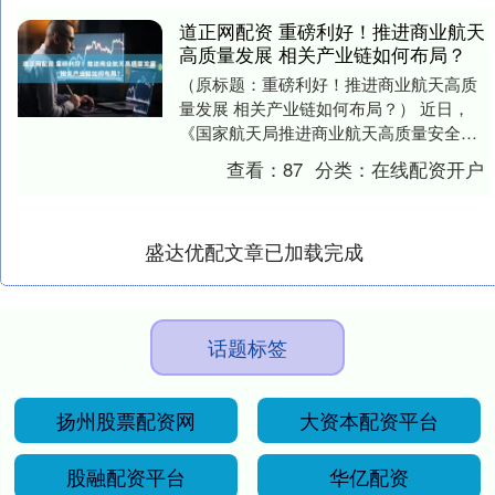
道正网配资 重磅利好！推进商业航天
高质量发展 相关产业链如何布局？
（原标题：重磅利好！推进商业航天高质
量发展 相关产业链如何布局？） 近日，
《国家航天局推进商业航天高质量安全发
展行动计划（2025—2027年）》（以下简
查看：
87
分类：
在线配资开户
称《行....
盛达优配文章已加载完成
话题标签
扬州股票配资网
大资本配资平台
股融配资平台
华亿配资