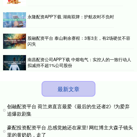
永隆配资APP下载 湖南双牌：护航农时不负时
股融配资平台 泰山剩余赛程：3客3主，有2场硬仗不容
闪失
南昌配资公司APP下载 中熔电气：实控人的一致行动人
拟减持不超1%公司股份
最新文章
创融配资平台 荷兰弟直言最爱《最后的生还者2》!为爱弃
追爆款剧集
豪配投资配资平台 总感觉她还在家里! 网红博主大森子镜头
里的黄奶奶，走了