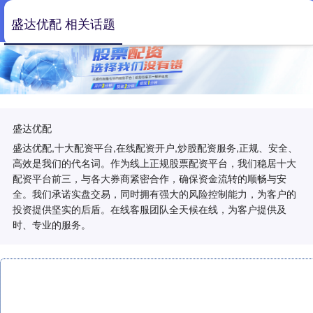
盛达优配 相关话题
盛达优配
盛达优配,十大配资平台,在线配资开户,炒股配资服务,正规、安全、
高效是我们的代名词。作为线上正规股票配资平台，我们稳居十大
配资平台前三，与各大券商紧密合作，确保资金流转的顺畅与安
全。我们承诺实盘交易，同时拥有强大的风险控制能力，为客户的
投资提供坚实的后盾。在线客服团队全天候在线，为客户提供及
时、专业的服务。