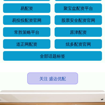
易配资
聚宝盆配资平台
易投投配资官网
股票安全配资官网
常胜策略平台
原津配资
道正网配资
炫多配资官网
全部话题标签
关注 盛达优配