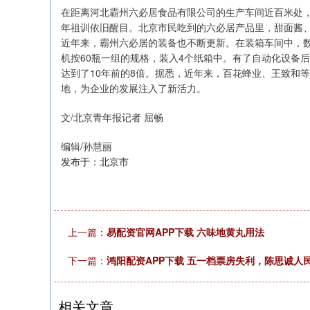
在距离河北霸州六必居食品有限公司的生产车间近百米处
年祖训依旧醒目。北京市民吃到的六必居产品里，甜面酱
近年来，霸州六必居的装备也不断更新。在装箱车间中，
机按60瓶一组的规格，装入4个纸箱中。有了自动化设备
达到了10年前的8倍。据悉，近年来，百花蜂业、王致和
地，为企业的发展注入了新活力。
文/北京青年报记者 屈畅
编辑/孙慧丽
发布于：北京市
上一篇：
易配资官网APP下载 六味地黄丸用法
下一篇：
鸿阳配资APP下载 五一档票房失利，陈思诚
相关文章