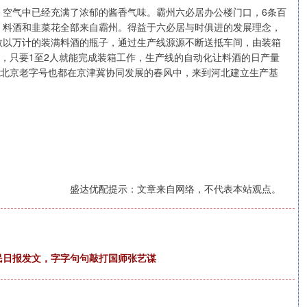
，空气中已经充满了浓郁的酱香气味。霸州六必居办公楼门口，6条百
、料酒和韭菜花全部来自霸州。得益于六必居与时俱进的发展理念，
数以万计的装满料酒的瓶子，通过生产线源源不断送抵车间，由装箱
后，只要1至2人就能完成装箱工作，生产线的自动化让料酒的日产量
等北京老字号也都在京津冀协同发展的春风中，来到河北建立生产基
盛达优配提示：文章来自网络，不代表本站观点。
人民日报发文，字字句句敲打国师张艺谋