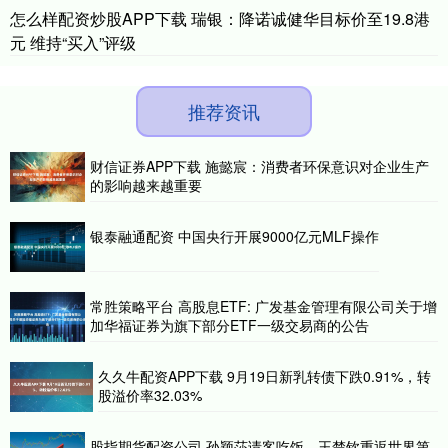
怎么样配资炒股APP下载 瑞银：降诺诚健华目标价至19.8港
元 维持“买入”评级
推荐资讯
财信证券APP下载 施懿宸：消费者环保意识对企业生产
的影响越来越重要
银泰融通配资 中国央行开展9000亿元MLF操作
常胜策略平台 高股息ETF: 广发基金管理有限公司关于增
加华福证券为旗下部分ETF一级交易商的公告
久久牛配资APP下载 9月19日新乳转债下跌0.91%，转
股溢价率32.03%
股指期货配资公司 孙颖莎请客吃饭，王楚钦重返世界第