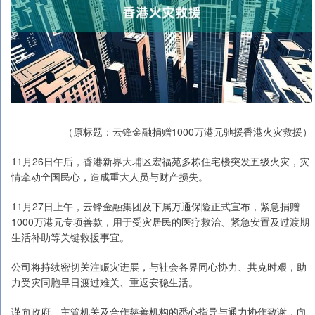
（原标题：云锋金融捐赠1000万港元驰援香港火灾救援）
11月26日午后，香港新界大埔区宏福苑多栋住宅楼突发五级火灾，灾
情牵动全国民心，造成重大人员与财产损失。
11月27日上午，云锋金融集团及下属万通保险正式宣布，紧急捐赠
1000万港元专项善款，用于受灾居民的医疗救治、紧急安置及过渡期
生活补助等关键救援事宜。
公司将持续密切关注赈灾进展，与社会各界同心协力、共克时艰，助
力受灾同胞早日渡过难关、重返安稳生活。
谨向政府、主管机关及合作慈善机构的悉心指导与通力协作致谢，向